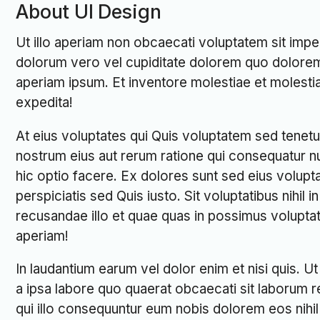
About UI Design
Ut illo aperiam non obcaecati voluptatem sit imp
dolorum vero vel cupiditate dolorem quo dolore
aperiam ipsum. Et inventore molestiae et molest
expedita!
At eius voluptates qui Quis voluptatem sed tenet
nostrum eius aut rerum ratione qui consequatur n
hic optio facere. Ex dolores sunt sed eius volupta
perspiciatis sed Quis iusto. Sit voluptatibus nihil 
recusandae illo et quae quas in possimus volupt
aperiam!
In laudantium earum vel dolor enim et nisi quis. 
a ipsa labore quo quaerat obcaecati sit laborum rei
qui illo consequuntur eum nobis dolorem eos nihil n