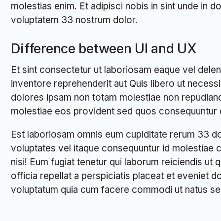
molestias enim. Et adipisci nobis in sint unde in d
voluptatem 33 nostrum dolor.
Difference between UI and UX
Et sint consectetur ut laboriosam eaque vel deleni
inventore reprehenderit aut Quis libero ut necess
dolores ipsam non totam molestiae non repudian
molestiae eos provident sed quos consequuntur q
Est laboriosam omnis eum cupiditate rerum 33 dol
voluptates vel itaque consequuntur id molestiae
nisi! Eum fugiat tenetur qui laborum reiciendis u
officia repellat a perspiciatis placeat et eveniet 
voluptatum quia cum facere commodi ut natus se