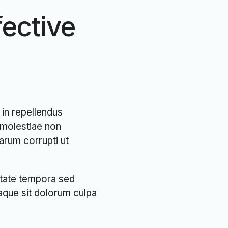
fective
in repellendus
 molestiae non
arum corrupti ut
ptate tempora sed
eaque sit dolorum culpa