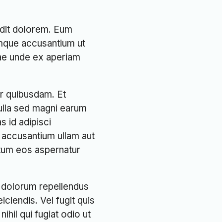
edit dolorem. Eum
mque accusantium ut
iae unde ex aperiam
ur quibusdam. Et
ulla sed magni earum
s id adipisci
in accusantium ullam aut
atum eos aspernatur
Ut dolorum repellendus
ciendis. Vel fugit quis
ihil qui fugiat odio ut