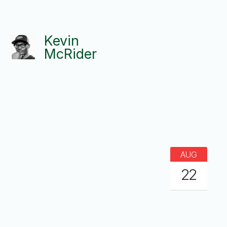
Kevin
McRider
AUG
22