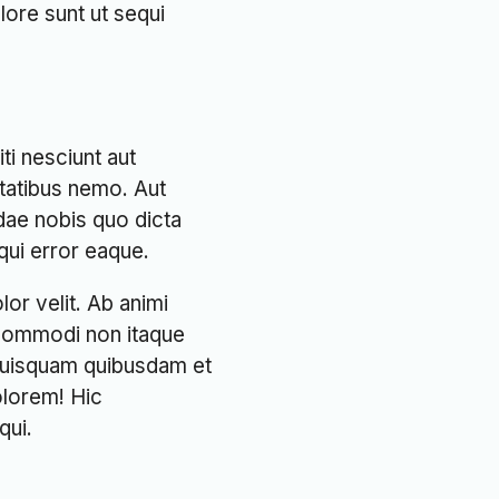
olore sunt ut sequi
ti nesciunt aut
itatibus nemo. Aut
dae nobis quo dicta
ui error eaque.
or velit. Ab animi
 commodi non itaque
t quisquam quibusdam et
dolorem! Hic
qui.